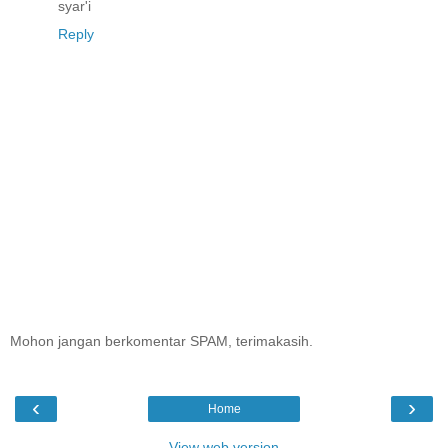
syar'i
Reply
Mohon jangan berkomentar SPAM, terimakasih.
‹
›
Home
View web version