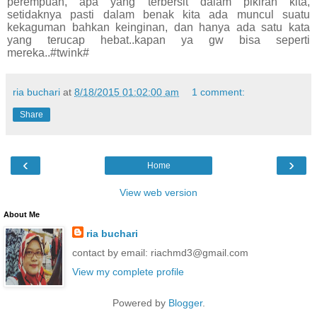
perempuan, apa yang terbersit dalam pikiran kita,
setidaknya pasti dalam benak kita ada muncul suatu
kekaguman bahkan keinginan, dan hanya ada satu kata
yang terucap hebat..kapan ya gw bisa seperti
mereka..#twink#
ria buchari
at
8/18/2015 01:02:00 am
1 comment:
Share
‹
›
Home
View web version
About Me
ria buchari
contact by email: riachmd3@gmail.com
View my complete profile
Powered by
Blogger
.