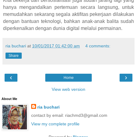
Kita bekerja dan bersosialisasi juga sudah jarang lagi yang
hanya mengandalkan pertemuan secara langsung, untuk
memudahkan sekarang segala aktifitas pekerjaan dilakukan
dengan bantuan teknologi, bahkan anak-anak balita sudah
diperkenalkan dengan dunia digital melalui permainan.
ria buchari
at
10/01/2017 01:42:00 am
4 comments:
Share
‹
›
Home
View web version
About Me
ria buchari
contact by email: riachmd3@gmail.com
View my complete profile