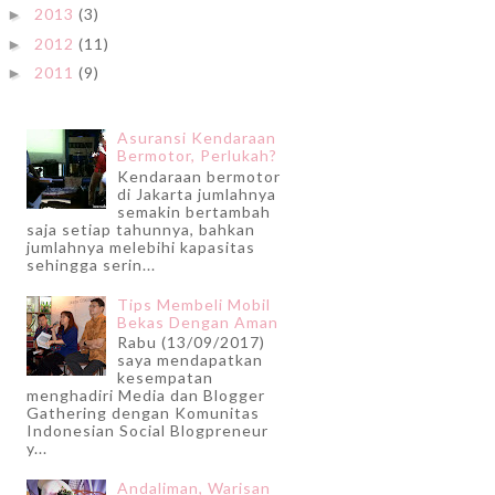
2013
(3)
►
2012
(11)
►
2011
(9)
►
Asuransi Kendaraan
Bermotor, Perlukah?
Kendaraan bermotor
di Jakarta jumlahnya
semakin bertambah
saja setiap tahunnya, bahkan
jumlahnya melebihi kapasitas
sehingga serin...
Tips Membeli Mobil
Bekas Dengan Aman
Rabu (13/09/2017)
saya mendapatkan
kesempatan
menghadiri Media dan Blogger
Gathering dengan Komunitas
Indonesian Social Blogpreneur
y...
Andaliman, Warisan