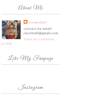
About Me
ria buchari
contact by email:
riachmd3@gmail.com
View my complete
profile
Like My Fanpage
Instagram