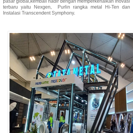
pasar global,kembali hadir dengan memperkenalkan inovasi
terbaru yaitu Nexgen,
Purlin rangka metal Hi-Ten dan
Instalasi Transcendent Symphony
.