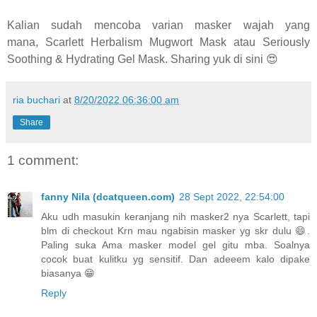
Kalian sudah mencoba varian masker wajah yang
mana,
Scarlett Herbalism Mugwort Mask atau Seriously
Soothing & Hydrating Gel Mask. Sharing yuk di sini 😍
ria buchari
at
8/20/2022 06:36:00 am
Share
1 comment:
fanny Nila (dcatqueen.com)
28 Sept 2022, 22:54:00
Aku udh masukin keranjang nih masker2 nya Scarlett, tapi
blm di checkout Krn mau ngabisin masker yg skr dulu 😄.
Paling suka Ama masker model gel gitu mba. Soalnya
cocok buat kulitku yg sensitif. Dan adeeem kalo dipake
biasanya 😁
Reply