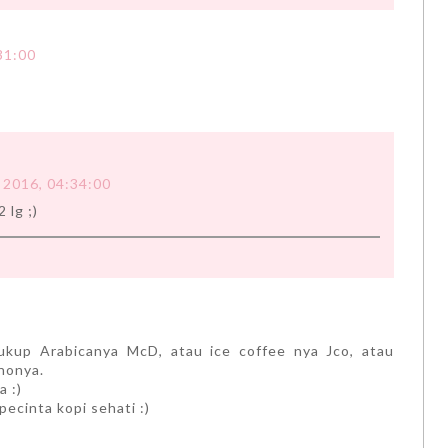
31:00
 2016, 04:34:00
 lg ;)
cukup Arabicanya McD, atau ice coffee nya Jco, atau
nonya.
a :)
ecinta kopi sehati :)