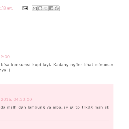
0:00 am
59:00
bisa konsumsi kopi lagi. Kadang ngiler lihat minuman
ya :)
 2016, 04:33:00
da mslh dgn lambung ya mba..sy jg tp trkdg msh sk