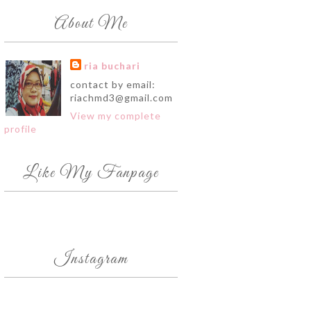
About Me
ria buchari
contact by email:
riachmd3@gmail.com
View my complete
profile
Like My Fanpage
Instagram